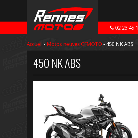
02 23 45 
Accueil
-
Motos neuves CFMOTO
- 450 NK ABS
450 NK ABS