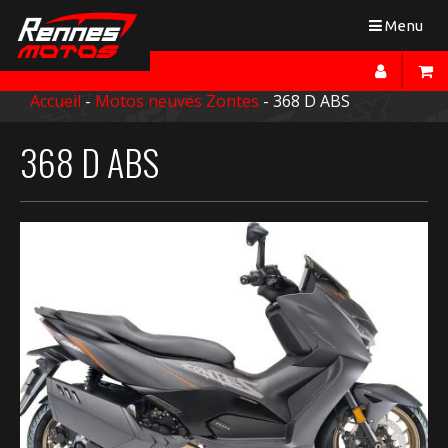
Toggle
Menu
navigation
Accueil
-
Motos neuves Zontes
- 368 D ABS
368 D ABS