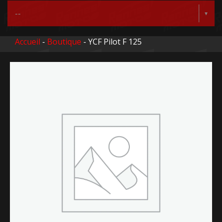
Accueil
-
Boutique
- YCF Pilot F 125