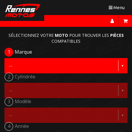
Toggle
Menu
navigation
SÉLECTIONNEZ VOTRE
MOTO
POUR TROUVER LES
PIÈCES
COMPATIBLES
1
Marque
2
Cylindrée
3
Modèle
4
Année