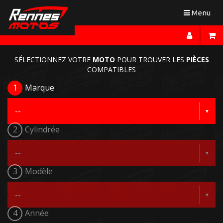
Toggle
Menu
navigation
SÉLECTIONNEZ VOTRE
MOTO
POUR TROUVER LES
PIÈCES
COMPATIBLES
1
Marque
2
Cylindrée
3
Modèle
4
Année