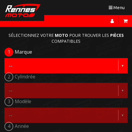
Toggle
Menu
navigation
SÉLECTIONNEZ VOTRE
MOTO
POUR TROUVER LES
PIÈCES
COMPATIBLES
1
Marque
2
Cylindrée
3
Modèle
4
Année