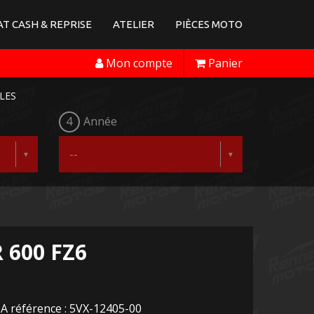
T CASH & REPRISE
ATELIER
PIÈCES MOTO
Mon compte
Panier
LES
4
Année
 600 FZ6
A référence : 5VX-12405-00