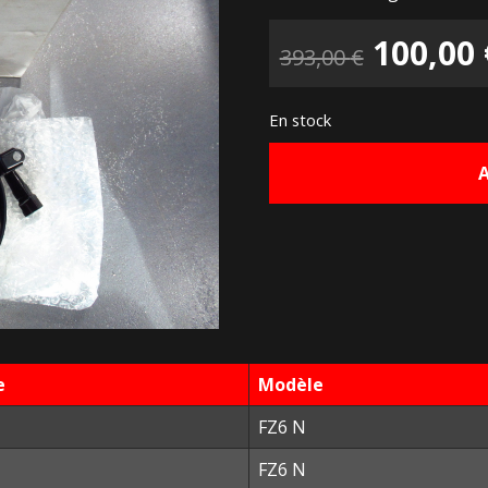
Le
100,00
393,00
€
prix
En stock
initial
était :
393,00 
e
Modèle
FZ6 N
FZ6 N