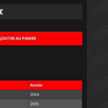
Le
€
prix
actuel
AJOUTER AU PANIER
est :
€.
100,00 €.
Année
2004
2005