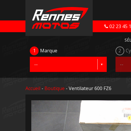
02 23 45 
SÉ
1
Marque
2
Cy
Accueil
-
Boutique
- Ventilateur 600 FZ6