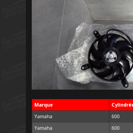
Marque
Cylindré
Yamaha
600
Yamaha
600