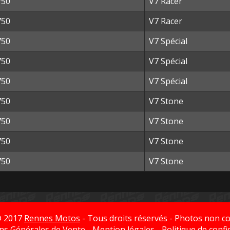
750
V7 Racer
750
V7 Racer
750
V7 Spécial
750
V7 Spécial
750
V7 Spécial
750
V7 Stone
750
V7 Stone
750
V7 Stone
750
V7 Stone
© 2017
Rennes Motos
- Tous droits réservés - Photos non co
ns Générales de Vente
-
Mention légales
-
Politique de confi