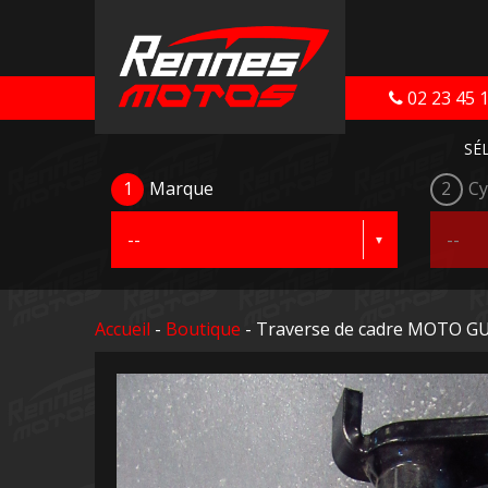
02 23 45 
SÉ
1
Marque
2
Cy
Accueil
-
Boutique
- Traverse de cadre MOTO G