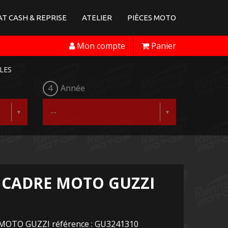
T CASH & REPRISE
ATELIER
PIÈCES MOTO
Mon compte
Panier
LES
4
Année
 CADRE MOTO GUZZI
e MOTO GUZZI référence : GU3241310