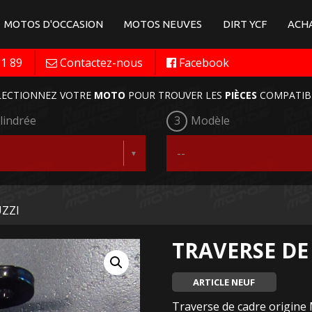
MOTOS D'OCCASION
MOTOS NEUVES
DIRT YCF
ACHA
11 89
Contactez-nous
Facebook
LECTIONNEZ VOTRE
MOTO
POUR TROUVER LES
PIÈCES
COMPATIB
lindrée
3
Modèle
UZZI
TRAVERSE DE
ARTICLE NEUF
Traverse de cadre origin