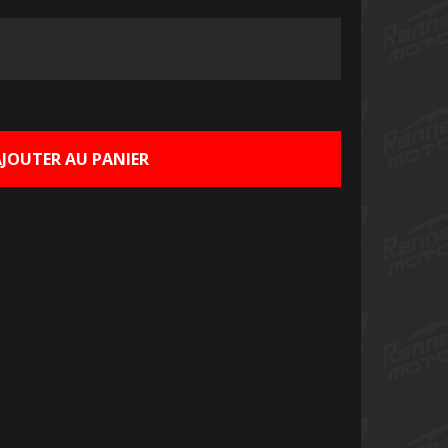
Le
rix
ctuel
AJOUTER AU PANIER
st :
5,00 €.