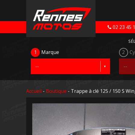
02 23 45 
SÉ
1
Marque
2
Cy
Accueil
-
Boutique
- Trappe à clé 125 / 150 S Wi