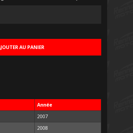
Le
prix
actuel
AJOUTER AU PANIER
est :
€.
10,00 €.
Année
2007
2008