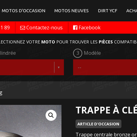
MOTOS D'OCCASION
MOTOS NEUVES
DIRT YCF
ACHA
11 89
Contactez-nous
Facebook
LECTIONNEZ VOTRE
MOTO
POUR TROUVER LES
PIÈCES
COMPATIB
lindrée
3
Modèle
ng
TRAPPE À CLÉ
ARTICLE D'OCCASION
Trappe centrale bronze o