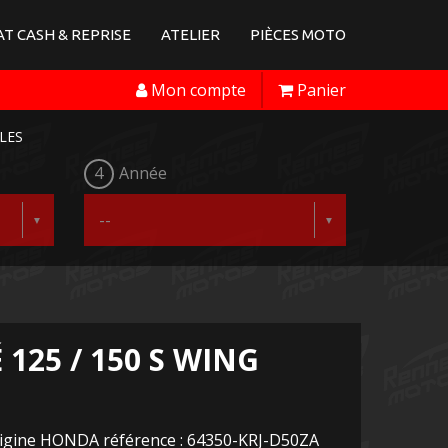
T CASH & REPRISE
ATELIER
PIÈCES MOTO
Mon compte
Panier
LES
4
Année
 125 / 150 S WING
rigine HONDA référence : 64350-KRJ-D50ZA