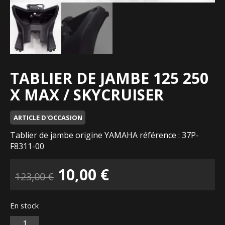
TABLIER DE JAMBE 125 250
X MAX / SKYCRUISER
ARTICLE D'OCCASION
Tablier de jambe origine YAMAHA référence : 37P-
F8311-00
Le
Le
10,00
€
123,00
€
prix
prix
En stock
initial
actuel
Quantité