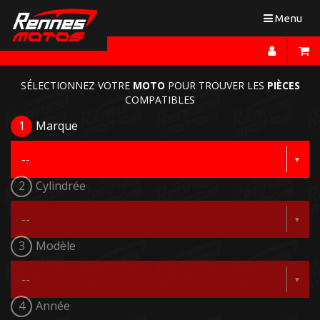
Toggle
Menu
navigation
SÉLECTIONNEZ VOTRE
MOTO
POUR TROUVER LES
PIÈCES
COMPATIBLES
1
Marque
2
Cylindrée
3
Modèle
4
Année