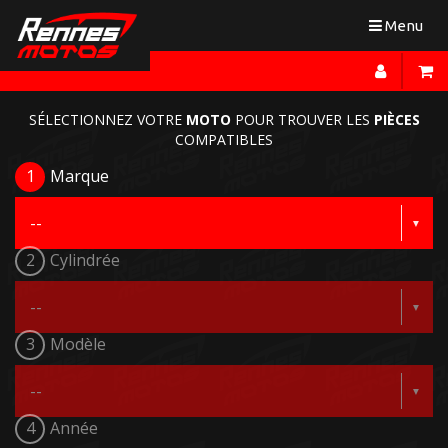
Toggle
Menu
navigation
SÉLECTIONNEZ VOTRE
MOTO
POUR TROUVER LES
PIÈCES
COMPATIBLES
1
Marque
2
Cylindrée
3
Modèle
4
Année