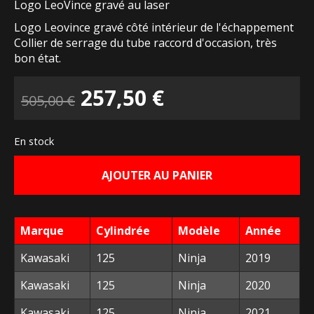
Logo LeoVince gravé au laser
Logo Leovince gravé côté intérieur de l'échappement
Collier de serrage du tube raccord d'occasion, très
bon état.
Le
Le
257,50
€
505,00
€
prix
prix
En stock
initial
actuel
AJOUTER AU PANIER
était :
est :
505,00 €.
257,50 €.
Marque
Cylindrée
Modèle
Année
Kawasaki
125
Ninja
2019
Kawasaki
125
Ninja
2020
Kawasaki
125
Ninja
2021