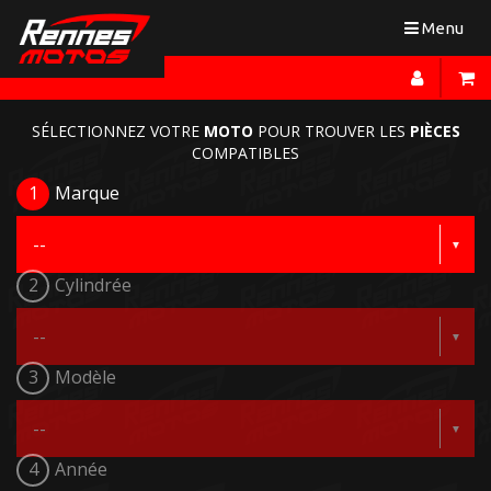
Toggle
Menu
navigation
SÉLECTIONNEZ VOTRE
MOTO
POUR TROUVER LES
PIÈCES
COMPATIBLES
1
Marque
2
Cylindrée
3
Modèle
4
Année