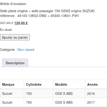
Article d'occasion
Selle pilote origine + selle passager 750 GSXS origine SUZUKI
référence : 45100-13K02-DW2 + 45300-13K01-P3H
Le
Le
337,40
€
120,00
€
prix
prix
En stock
initial
actuel
était :
est :
Ajouter au panier
337,40 €.
120,00 €.
Catégorie :
Non classé
Description
Marque
Cylindrée
Modèle
Année
Suzuki
750
GSX S ABS
2016
Suzuki
750
GSX S ABS
2017