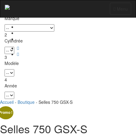
Sélectionnez votre
moto
pour trouver les
pièces
compatibles
Toggle
Menu
1
navigation
Marque
2
Cylindrée
3
Modèle
4
Année
Accueil
-
Boutique
- Selles 750 GSX-S
Promo !
Selles 750 GSX-S