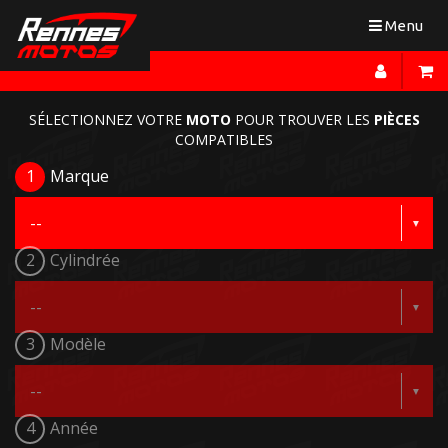
Toggle
Menu
navigation
SÉLECTIONNEZ VOTRE
MOTO
POUR TROUVER LES
PIÈCES
COMPATIBLES
1
Marque
2
Cylindrée
3
Modèle
4
Année