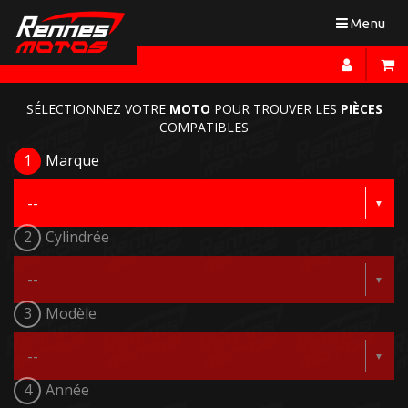
Toggle
Menu
navigation
SÉLECTIONNEZ VOTRE
MOTO
POUR TROUVER LES
PIÈCES
COMPATIBLES
1
Marque
2
Cylindrée
3
Modèle
4
Année