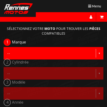
Toggle
Menu
navigation
SÉLECTIONNEZ VOTRE
MOTO
POUR TROUVER LES
PIÈCES
COMPATIBLES
1
Marque
2
Cylindrée
3
Modèle
4
Année