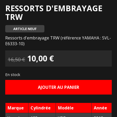
RESSORTS D'EMBRAYAGE
TRW
ARTICLE NEUF
Ressorts d'embrayage TRW (référence YAMAHA : 5VL-
E6333-10)
Le
Le
10,00
€
16,50
€
prix
prix
En stock
initial
actuel
AJOUTER AU PANIER
était :
est :
16,50 €.
10,00 €.
Marque
Cylindrée
Modèle
Année