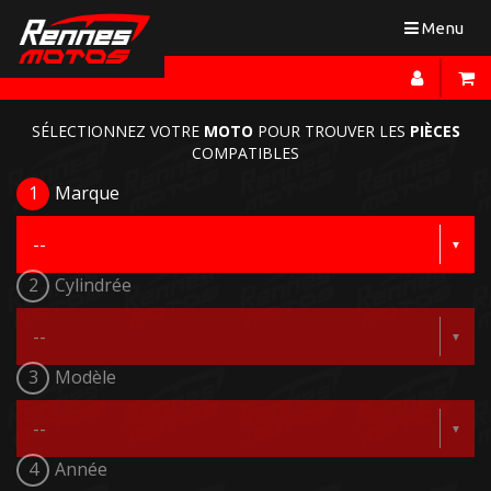
Toggle
Menu
navigation
SÉLECTIONNEZ VOTRE
MOTO
POUR TROUVER LES
PIÈCES
COMPATIBLES
1
Marque
2
Cylindrée
3
Modèle
4
Année