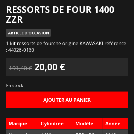
RESSORTS DE FOUR 1400
ZZR
ARTICLE D'OCCASION
1 kit ressorts de fourche origine KAWASAKI référence
: 44026-0160
Le
Le
20,00
€
191,40
€
prix
prix
En stock
initial
actuel
AJOUTER AU PANIER
était :
est :
191,40 €.
20,00 €.
Marque
Cylindrée
Modèle
Année