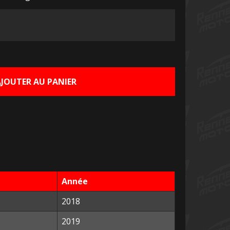
e
ix
tuel
AJOUTER AU PANIER
t :
00 €.
Année
2018
2019