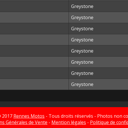
Greystone
Greystone
Greystone
Greystone
Greystone
Greystone
Greystone
Greystone
© 2017
Rennes Motos
- Tous droits réservés - Photos non co
ns Générales de Vente
-
Mention légales
-
Politique de confi