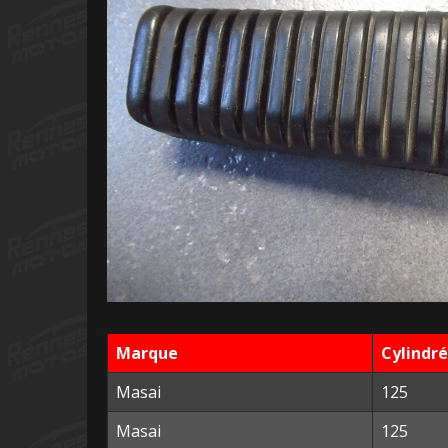
Marque
Cylindr
Masai
125
Masai
125