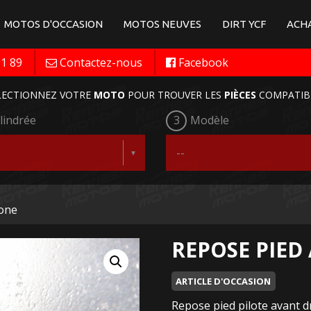
MOTOS D'OCCASION
MOTOS NEUVES
DIRT YCF
ACHA
11 89
Contactez-nous
Facebook
LECTIONNEZ VOTRE
MOTO
POUR TROUVER LES
PIÈCES
COMPATIB
lindrée
3
Modèle
tone
REPOSE PIED
ARTICLE D'OCCASION
Repose pied pilote avant d