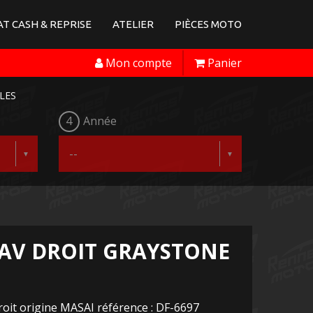
T CASH & REPRISE
ATELIER
PIÈCES MOTO
Mon compte
Panier
LES
4
Année
 AV DROIT GRAYSTONE
roit origine MASAI référence : DF-6697