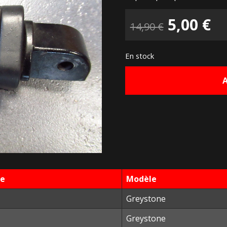
Le
L
5,00
€
14,90
€
prix
pr
En stock
initial
ac
était :
es
14,90 €.
5,
ée
Modèle
Greystone
Greystone