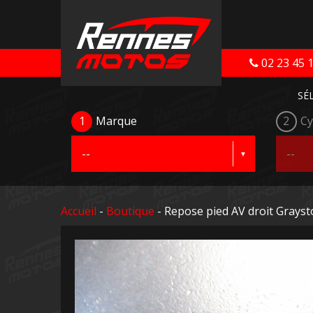
02 23 45 
SÉ
1
Marque
2
Cy
Accueil
-
Boutique
- Repose pied AV droit Grays