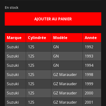
prix
prix
En stock
initial
actuel
AJOUTER AU PANIER
était :
est :
149,00 €.
60,00 €.
Marque
Cylindrée
Modèle
Année
Suzuki
125
GN
1992
Suzuki
125
GN
1993
Suzuki
125
GN
1994
Suzuki
125
GZ Marauder
1998
Suzuki
125
GZ Marauder
1999
Suzuki
125
GZ Marauder
2000
Suzuki
125
GZ Marauder
2001