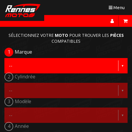
Toggle
Menu
navigation
SÉLECTIONNEZ VOTRE
MOTO
POUR TROUVER LES
PIÈCES
COMPATIBLES
1
Marque
2
Cylindrée
3
Modèle
4
Année