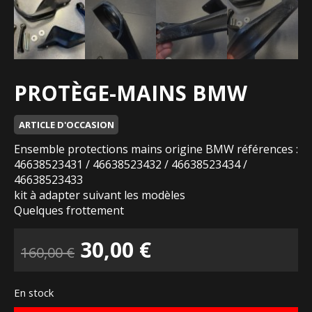
PROTÈGE-MAINS BMW
ARTICLE D'OCCASION
Ensemble protections mains origine BMW références :
46638523431 / 46638523432 / 46638523434 /
46638523433
kit à adapter suivant les modèles
Quelques frottement
Le
Le
30,00
€
160,00
€
prix
prix
En stock
initial
actuel