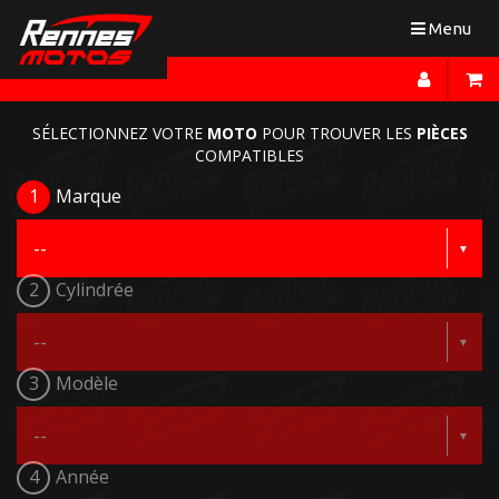
Toggle
Menu
navigation
SÉLECTIONNEZ VOTRE
MOTO
POUR TROUVER LES
PIÈCES
COMPATIBLES
1
Marque
2
Cylindrée
3
Modèle
4
Année