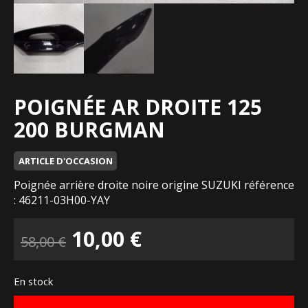
POIGNÉE AR DROITE 125
200 BURGMAN
ARTICLE D'OCCASION
Poignée arrière droite noire origine SUZUKI référence
: 46211-03H00-YAY
Le
Le
10,00
€
58,00
€
prix
prix
En stock
initial
actuel