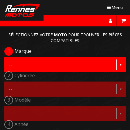
Toggle
Menu
navigation
SÉLECTIONNEZ VOTRE
MOTO
POUR TROUVER LES
PIÈCES
COMPATIBLES
1
Marque
2
Cylindrée
3
Modèle
4
Année