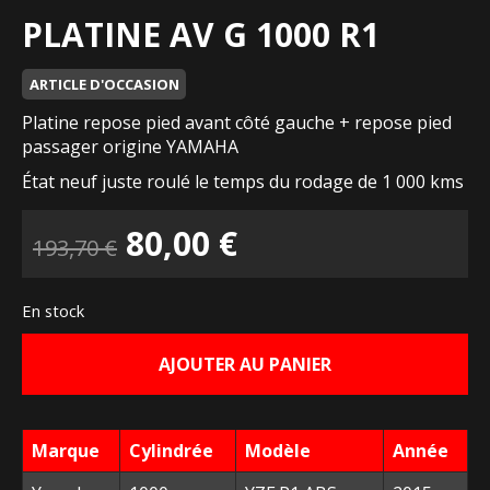
PLATINE AV G 1000 R1
ARTICLE D'OCCASION
Platine repose pied avant côté gauche + repose pied
passager origine YAMAHA
État neuf juste roulé le temps du rodage de 1 000 kms
Le
Le
80,00
€
193,70
€
prix
prix
En stock
initial
actuel
AJOUTER AU PANIER
était :
est :
193,70 €.
80,00 €.
Marque
Cylindrée
Modèle
Année