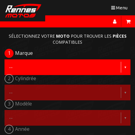
Toggle
Menu
navigation
SÉLECTIONNEZ VOTRE
MOTO
POUR TROUVER LES
PIÈCES
COMPATIBLES
1
Marque
2
Cylindrée
3
Modèle
4
Année