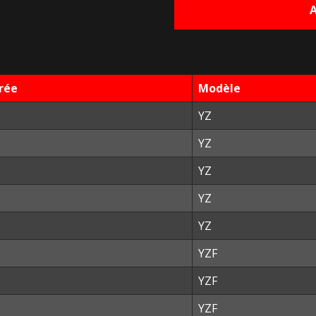
42,50 €.
2
rée
Modèle
YZ
YZ
YZ
YZ
YZ
YZF
YZF
YZF