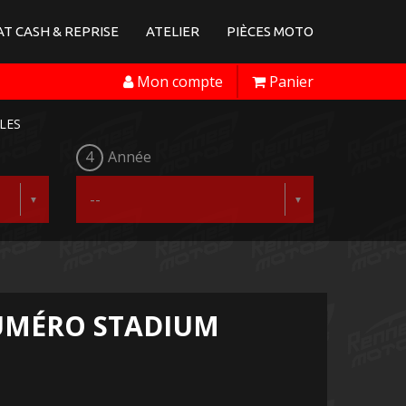
T CASH & REPRISE
ATELIER
PIÈCES MOTO
Mon compte
Panier
LES
4
Année
UMÉRO STADIUM