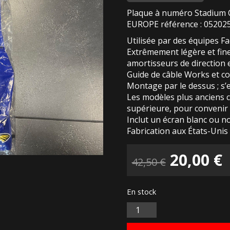
Plaque à numéro Stadium 
EUROPE référence : 05202
Utilisée par des équipes Fa
Extrêmement légère et fin
amortisseurs de direction e
Guide de câble Works et coll
Montage par le dessus ; s’
Les modèles plus anciens 
supérieure, pour convenir 
Inclut un écran blanc ou no
Fabrication aux États-Unis
Le
20,00
€
42,50
€
prix
p
En stock
initial
a
Quantité
était :
e