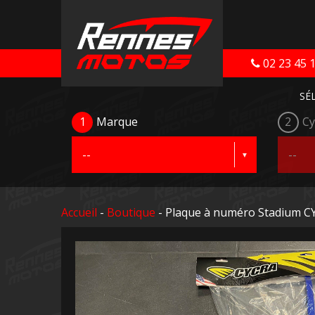
02 23 45 
SÉ
1
Marque
2
Cy
Accueil
-
Boutique
- Plaque à numéro Stadium C