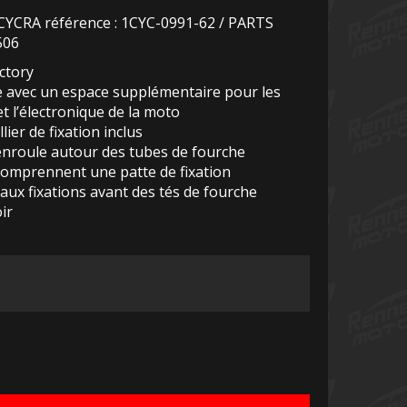
CYCRA référence : 1CYC-0991-62 / PARTS
506
ctory
e avec un espace supplémentaire pour les
t l’électronique de la moto
ier de fixation inclus
enroule autour des tubes de fourche
comprennent une patte de fixation
aux fixations avant des tés de fourche
ir
Le
rix
ctuel
st :