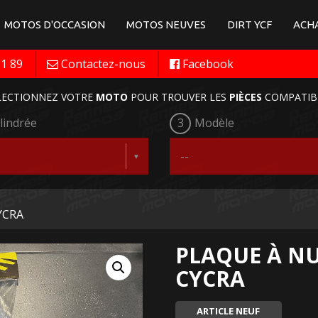
MOTOS D'OCCASION
MOTOS NEUVES
DIRT YCF
ACHA
11 89
Contactez-nous
Facebook
LECTIONNEZ VOTRE
MOTO
POUR TROUVER LES
PIÈCES
COMPATIB
lindrée
3
Modèle
YCRA
PLAQUE À N
CYCRA
ARTICLE NEUF