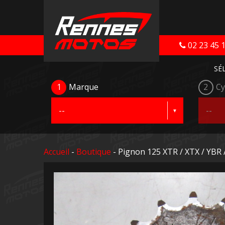
02 23 45 
SÉ
1
Marque
2
Cy
Accueil
-
Boutique
- Pignon 125 XTR / XTX / YBR 