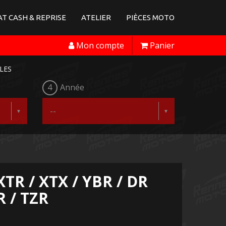
T CASH & REPRISE
ATELIER
PIÈCES MOTO
Mon compte
Panier
LES
4
Année
TR / XTX / YBR / DR
R / TZR