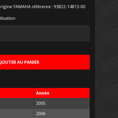
 origine YAMAHA référence : 93822-14813-00
ilisation
Le
rix
ctuel
AJOUTER AU PANIER
st :
0,00 €.
Année
2005
2006