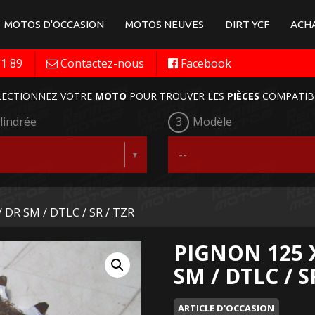
MOTOS D'OCCASION
MOTOS NEUVES
DIRT YCF
ACHA
11 89
Contactez-nous
Facebook
LECTIONNEZ VOTRE
MOTO
POUR TROUVER LES
PIÈCES
COMPATIB
lindrée
3
Modèle
/ DR SM / DTLC / SR / TZR
PIGNON 125 X
SM / DTLC / S
ARTICLE D'OCCASION