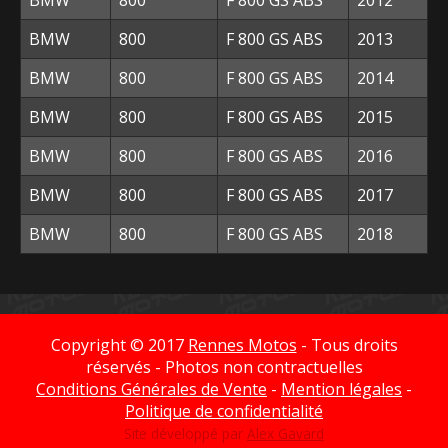
BMW
800
F 800 GS ABS
2012
BMW
800
F 800 GS ABS
2013
BMW
800
F 800 GS ABS
2014
BMW
800
F 800 GS ABS
2015
BMW
800
F 800 GS ABS
2016
BMW
800
F 800 GS ABS
2017
BMW
800
F 800 GS ABS
2018
Copyright © 2017
Rennes Motos
- Tous droits
réservés - Photos non contractuelles
Conditions Générales de Vente
-
Mention légales
-
Politique de confidentialité
Site développé par
Alex Gavard