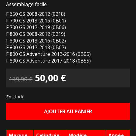
Assemblage facile
F 650 GS 2008-2012 (0218)
F 700 GS 2013-2016 (0B01)
F 700 GS 2017-2019 (0B06)
F 800 GS 2008-2012 (0219)
F 800 GS 2013-2016 (0B02)
F 800 GS 2017-2018 (0B07)
F 800 GS Adventure 2012-2016 (0B05)
F 800 GS Adventure 2017-2018 (0B55)
Le
Le
50,00
€
119,90
€
prix
prix
En stock
initial
actuel
AJOUTER AU PANIER
était :
est :
119,90 €.
50,00 €.
Marque
Cylindrée
Modèle
Année