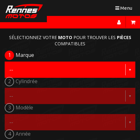
Toggle
Menu
navigation
SÉLECTIONNEZ VOTRE
MOTO
POUR TROUVER LES
PIÈCES
COMPATIBLES
1
Marque
2
Cylindrée
3
Modèle
4
Année