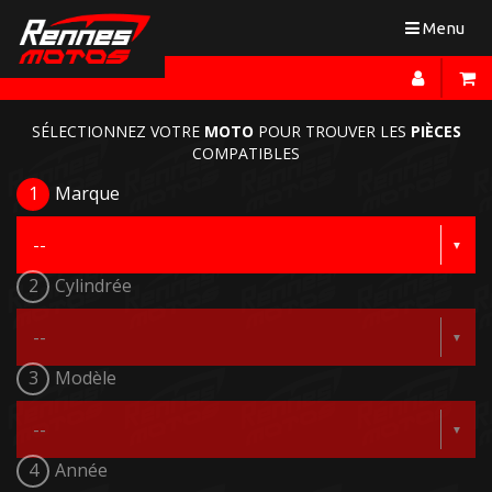
Toggle
Menu
navigation
SÉLECTIONNEZ VOTRE
MOTO
POUR TROUVER LES
PIÈCES
COMPATIBLES
1
Marque
2
Cylindrée
3
Modèle
4
Année