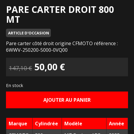
PARE CARTER DROIT 800
MT
ARTICLE D'OCCASION
Pare carter côté droit origine CFMOTO référence :
6WWV-250200-5000-0VQ00
Le
Le
50,00
€
147,10
€
prix
prix
En stock
initial
actuel
AJOUTER AU PANIER
était :
est :
147,10 €.
50,00 €.
Marque
Cylindrée
Modèle
Année