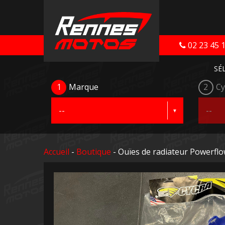
02 23 45 
SÉ
1
Marque
2
Cy
Accueil
-
Boutique
- Ouïes de radiateur Powerf