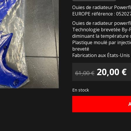
Ouïes de radiateur Powerf
EUROPE référence : 05202
Ouïes de radiateur powerf
Technologie brevetée By-Pas
diminuant la température d
Plastique moulé par injectio
breveté
Fabrication aux États-Unis
Le
20,00
€
61,00
€
prix
p
En stock
initial
a
était :
e
61,00 €.
2