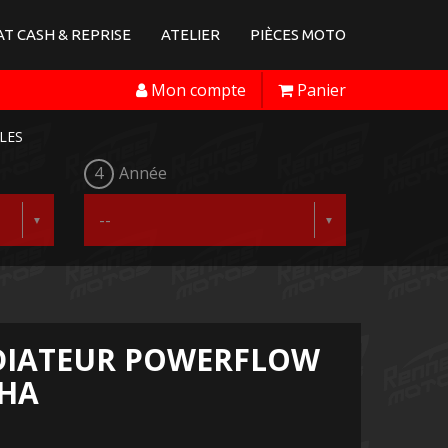
T CASH & REPRISE
ATELIER
PIÈCES MOTO
Mon compte
Panier
LES
4
Année
ADIATEUR POWERFLOW
HA