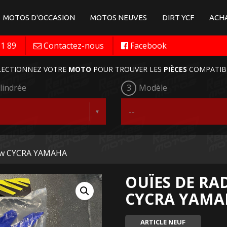
MOTOS D'OCCASION
MOTOS NEUVES
DIRT YCF
ACHA
11 89
Contactez-nous
Facebook
LECTIONNEZ VOTRE
MOTO
POUR TROUVER LES
PIÈCES
COMPATIB
lindrée
3
Modèle
low CYCRA YAMAHA
OUÏES DE R
CYCRA YAMA
ARTICLE NEUF