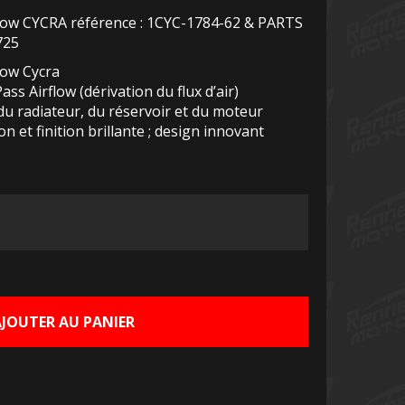
low CYCRA référence : 1CYC-1784-62 & PARTS
725
low Cycra
s Airflow (dérivation du flux d’air)
u radiateur, du réservoir et du moteur
n et finition brillante ; design innovant
Le
rix
ctuel
AJOUTER AU PANIER
st :
0,00 €.