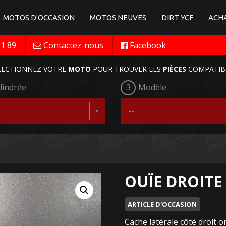
MOTOS D'OCCASION
MOTOS NEUVES
DIRT YCF
ACHA
11 89
Contactez-nous
Facebook
LECTIONNEZ VOTRE
MOTO
POUR TROUVER LES
PIÈCES
COMPATIB
lindrée
3
Modèle
OUÏE DROITE 
ARTICLE D'OCCASION
Cache latérale côté droit 