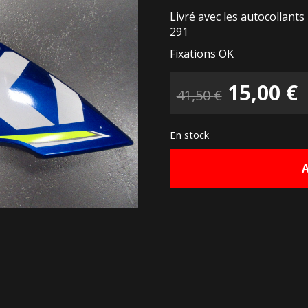
Livré avec les autocollant
291
Fixations OK
Le
15,00
€
41,50
€
prix
p
En stock
initial
a
était :
e
41,50 €.
1