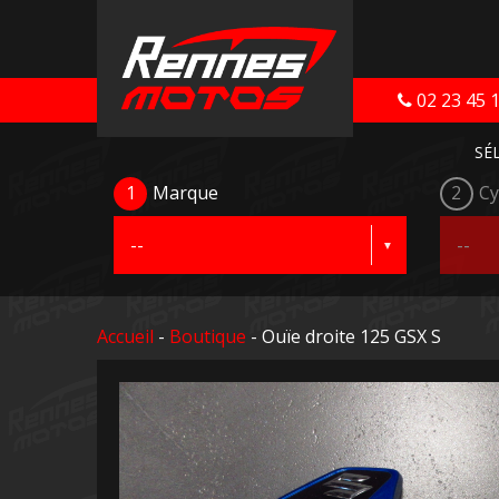
02 23 45 
SÉ
1
Marque
2
Cy
Accueil
-
Boutique
- Ouïe droite 125 GSX S