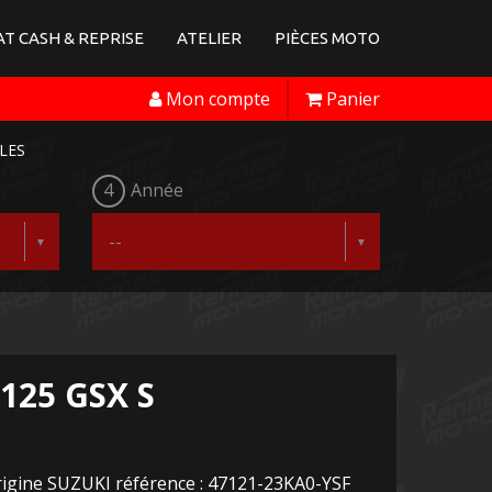
T CASH & REPRISE
ATELIER
PIÈCES MOTO
Mon compte
Panier
LES
4
Année
125 GSX S
origine SUZUKI référence : 47121-23KA0-YSF