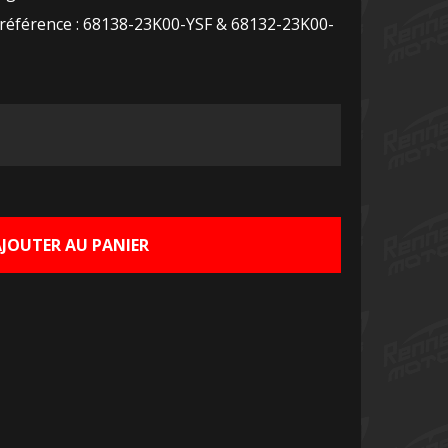
s référence : 68138-23K00-YSF & 68132-23K00-
Le
rix
ctuel
AJOUTER AU PANIER
st :
5,00 €.