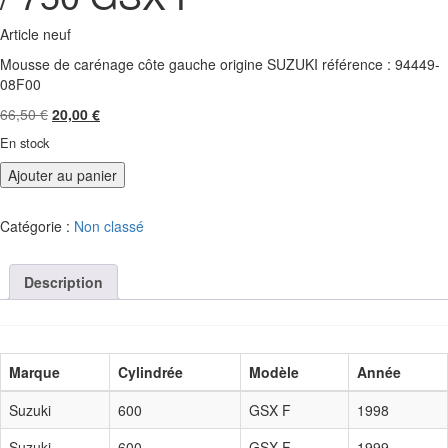
Article neuf
Mousse de carénage côte gauche origine SUZUKI référence : 94449-
08F00
Le
Le
66,50
€
20,00
€
prix
prix
En stock
initial
actuel
était :
est :
Ajouter au panier
66,50 €.
20,00 €.
Catégorie :
Non classé
Description
Marque
Cylindrée
Modèle
Année
Suzuki
600
GSX F
1998
Suzuki
600
GSX F
1999