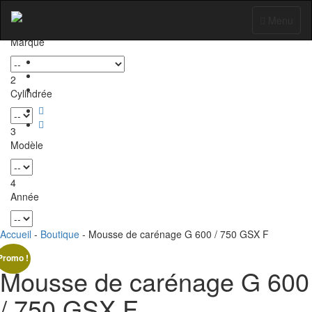
Sélectionnez votre
moto
pour trouver les
pièces
compatibles
Toggle
Menu
1
navigation
Marque
2
Cylindrée
3
Modèle
4
Année
Accueil
-
Boutique
- Mousse de carénage G 600 / 750 GSX F
Promo !
Mousse de carénage G 600
/ 750 GSX F