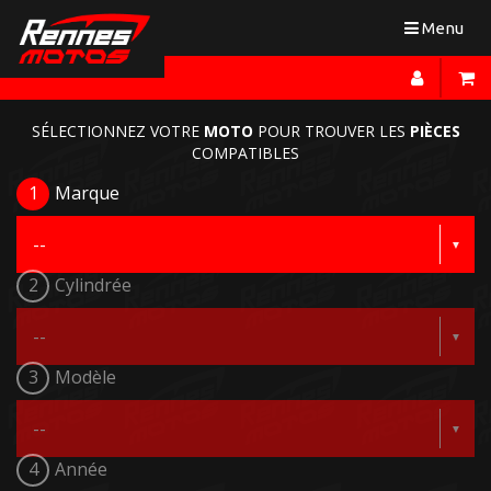
Toggle
Menu
navigation
SÉLECTIONNEZ VOTRE
MOTO
POUR TROUVER LES
PIÈCES
COMPATIBLES
1
Marque
2
Cylindrée
3
Modèle
4
Année