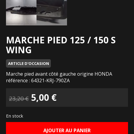
MARCHE PIED 125 / 150 S
WING
ARTICLE D'OCCASION
Marche pied avant côté gauche origine HONDA
référence : 64321-KRJ-790ZA
Le
Le
5,00
€
23,20
€
prix
prix
En stock
initial
actuel
AJOUTER AU PANIER