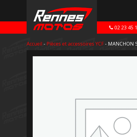
02 23 45 
Accueil
-
Pièces et accessoires YCF
- MANCHON S