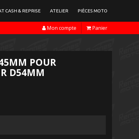
T CASH & REPRISE
ATELIER
PIÈCES MOTO
Mon compte
Panier
45MM POUR
UR D54MM