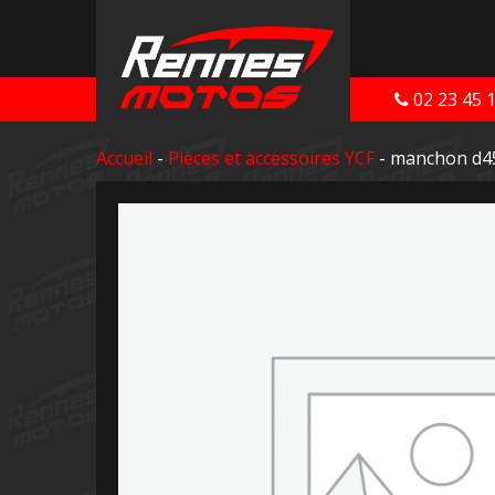
02 23 45 
Accueil
-
Pièces et accessoires YCF
- manchon d4