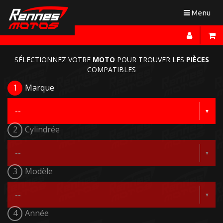
Toggle
Menu
navigation
SÉLECTIONNEZ VOTRE
MOTO
POUR TROUVER LES
PIÈCES
COMPATIBLES
1
Marque
2
Cylindrée
3
Modèle
4
Année