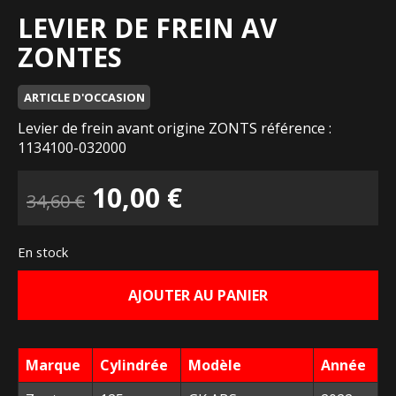
LEVIER DE FREIN AV
ZONTES
ARTICLE D'OCCASION
Levier de frein avant origine ZONTS référence :
1134100-032000
Le
Le
10,00
€
34,60
€
prix
prix
En stock
initial
actuel
AJOUTER AU PANIER
était :
est :
34,60 €.
10,00 €.
Marque
Cylindrée
Modèle
Année