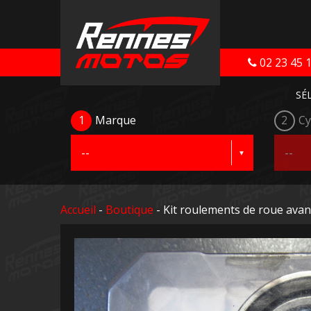
02 23 45 
SÉ
1
Marque
2
Cy
Accueil
-
Boutique
- Kit roulements de roue avan