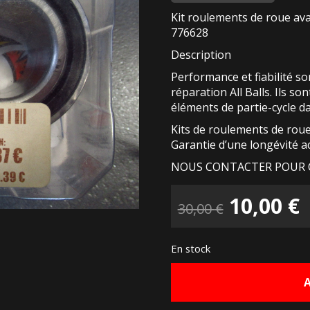
Kit roulements de roue ava
776628
Description
Performance et fiabilité son
réparation All Balls. Ils s
éléments de partie-cycle d
Kits de roulements de rou
Garantie d’une longévité a
NOUS CONTACTER POUR 
Le
10,00
€
30,00
€
prix
p
En stock
initial
a
était :
e