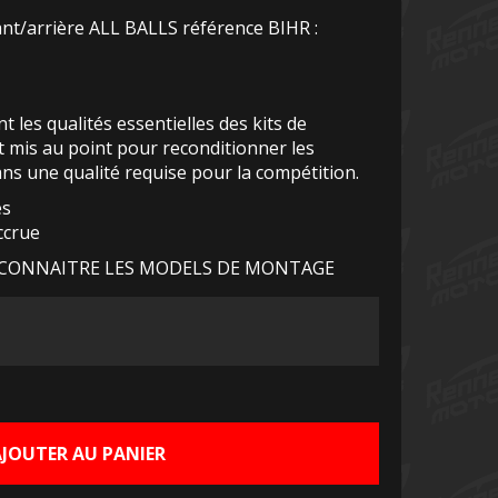
nt/arrière ALL BALLS référence BIHR :
t les qualités essentielles des kits de
ont mis au point pour reconditionner les
ans une qualité requise pour la compétition.
es
ccrue
CONNAITRE LES MODELS DE MONTAGE
Le
rix
ctuel
AJOUTER AU PANIER
st :