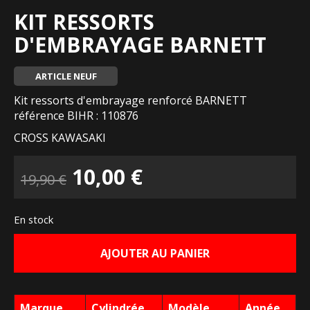
KIT RESSORTS
D'EMBRAYAGE BARNETT
ARTICLE NEUF
Kit ressorts d'embrayage renforcé BARNETT
référence BIHR : 110876
CROSS KAWASAKI
Le
Le
10,00
€
19,90
€
prix
prix
En stock
initial
actuel
AJOUTER AU PANIER
était :
est :
19,90 €.
10,00 €.
Marque
Cylindrée
Modèle
Année