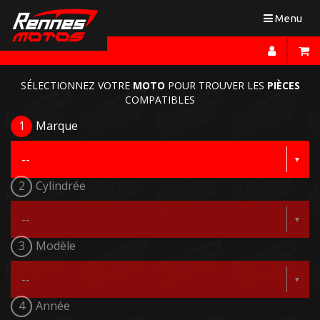
Toggle
Menu
navigation
SÉLECTIONNEZ VOTRE
MOTO
POUR TROUVER LES
PIÈCES
COMPATIBLES
1
Marque
2
Cylindrée
3
Modèle
4
Année