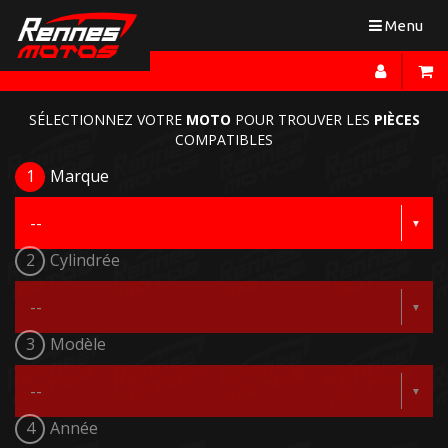
Toggle
Menu
navigation
SÉLECTIONNEZ VOTRE
MOTO
POUR TROUVER LES
PIÈCES
COMPATIBLES
1
Marque
2
Cylindrée
3
Modèle
4
Année