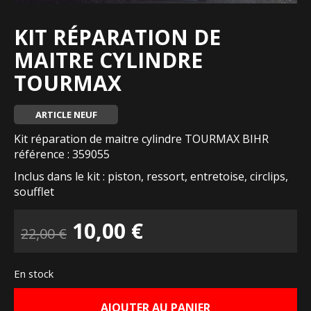
KIT RÉPARATION DE
MAITRE CYLINDRE
TOURMAX
ARTICLE NEUF
Kit réparation de maitre cylindre TOURMAX BIHR
référence : 359055
Inclus dans le kit : piston, ressort, entretoise, circlips,
soufflet
Le
Le
10,00
€
22,00
€
prix
prix
En stock
initial
actuel
AJOUTER AU PANIER