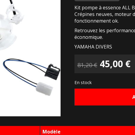
Kit pompe à essence ALL B
Crépines neuves, moteur d
fonctionnement ok.
Retrouvez les performance
économique.
YAMAHA DIVERS
Le
45,00
€
81,20
€
prix
p
En stock
initial
a
était :
e
81,20 €.
4
Modèle