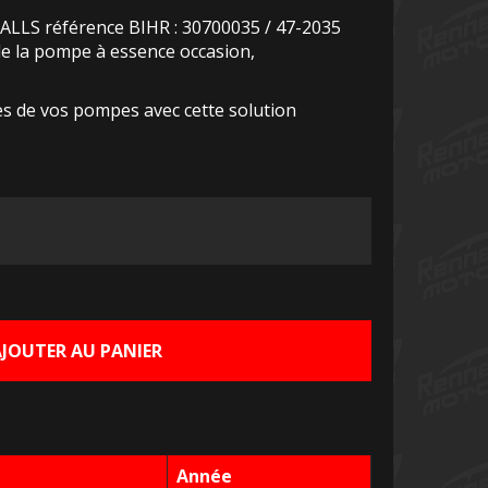
ALLS référence BIHR : 30700035 / 47-2035
e la pompe à essence occasion,
s de vos pompes avec cette solution
Le
rix
ctuel
AJOUTER AU PANIER
st :
5,00 €.
Année