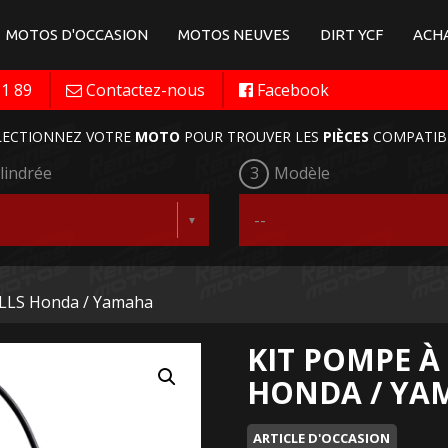
MOTOS D'OCCASION
MOTOS NEUVES
DIRT YCF
ACHA
11 89
Contactez-nous
Facebook
LECTIONNEZ VOTRE
MOTO
POUR TROUVER LES
PIÈCES
COMPATIB
lindrée
3
Modèle
ALLS Honda / Yamaha
KIT POMPE À
HONDA / YA
ARTICLE D'OCCASION