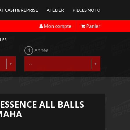
T CASH & REPRISE
ATELIER
PIÈCES MOTO
Mon compte
Panier
LES
4
Année
 ESSENCE ALL BALLS
MAHA