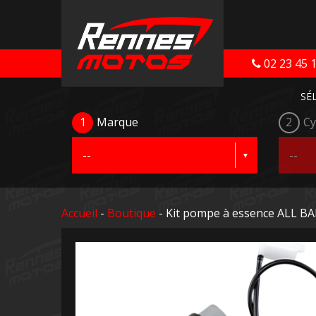
02 23 45 
SÉ
1
Marque
2
Cy
Accueil
-
Boutique
- Kit pompe à essence ALL B