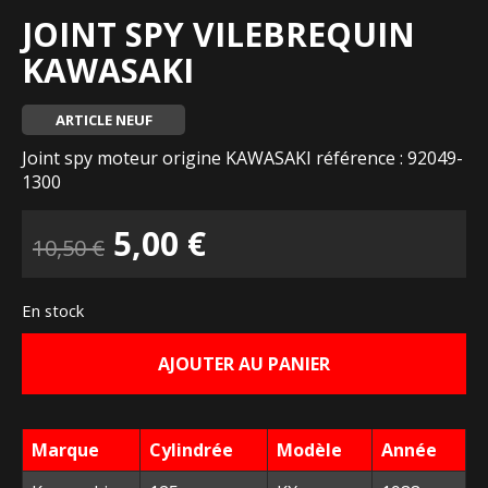
JOINT SPY VILEBREQUIN
KAWASAKI
ARTICLE NEUF
Joint spy moteur origine KAWASAKI référence : 92049-
1300
Le
Le
5,00
€
10,50
€
prix
prix
En stock
initial
actuel
AJOUTER AU PANIER
était :
est :
10,50 €.
5,00 €.
Marque
Cylindrée
Modèle
Année