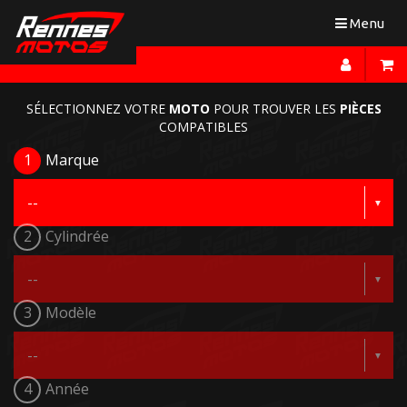
Toggle
Menu
navigation
SÉLECTIONNEZ VOTRE
MOTO
POUR TROUVER LES
PIÈCES
COMPATIBLES
1
Marque
2
Cylindrée
3
Modèle
4
Année