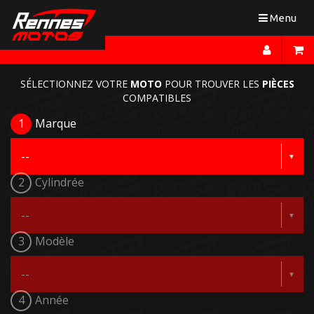
Toggle
Menu
navigation
SÉLECTIONNEZ VOTRE
MOTO
POUR TROUVER LES
PIÈCES
COMPATIBLES
1
Marque
2
Cylindrée
3
Modèle
4
Année