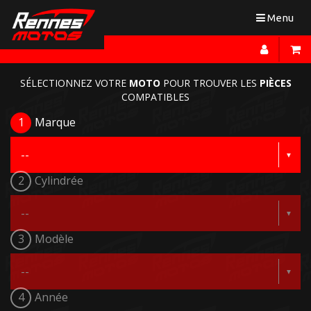
Toggle
Menu
navigation
SÉLECTIONNEZ VOTRE
MOTO
POUR TROUVER LES
PIÈCES
COMPATIBLES
1
Marque
2
Cylindrée
3
Modèle
4
Année