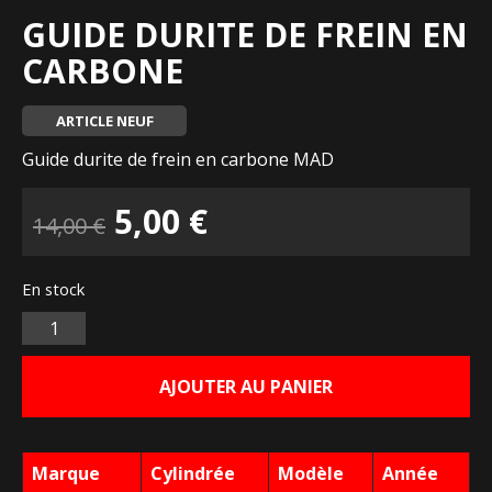
GUIDE DURITE DE FREIN EN
CARBONE
ARTICLE NEUF
Guide durite de frein en carbone MAD
Le
Le
5,00
€
14,00
€
prix
prix
En stock
initial
actuel
Quantité
était :
est :
AJOUTER AU PANIER
14,00 €.
5,00 €.
Marque
Cylindrée
Modèle
Année