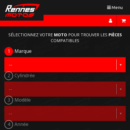
Toggle
Menu
navigation
SÉLECTIONNEZ VOTRE
MOTO
POUR TROUVER LES
PIÈCES
COMPATIBLES
1
Marque
2
Cylindrée
3
Modèle
4
Année