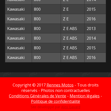
Kawasaki
800
Z E
2015
Kawasaki
800
Z E
2016
Kawasaki
800
Z E ABS
2013
Kawasaki
800
Z E ABS
2014
Kawasaki
800
Z E ABS
2015
Kawasaki
800
Z E ABS
2016
Copyright © 2017
Rennes Motos
- Tous droits
réservés - Photos non contractuelles
Conditions Générales de Vente
-
Mention légales
-
Politique de confidentialité
Site développé par
Alex Gavard