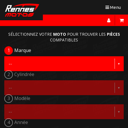
Toggle
Menu
navigation
SÉLECTIONNEZ VOTRE
MOTO
POUR TROUVER LES
PIÈCES
COMPATIBLES
1
Marque
2
Cylindrée
3
Modèle
4
Année