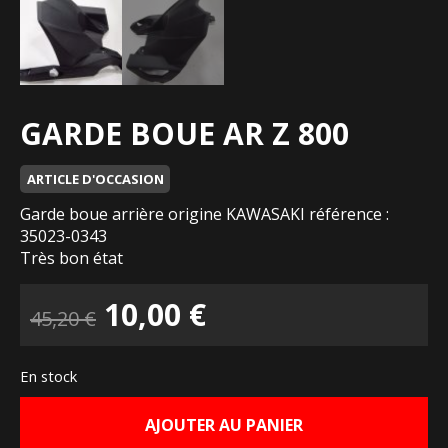
GARDE BOUE AR Z 800
ARTICLE D'OCCASION
Garde boue arrière origine KAWASAKI référence :
35023-0343
Très bon état
Le
Le
10,00
€
45,20
€
prix
prix
En stock
initial
actuel
AJOUTER AU PANIER
était :
est :