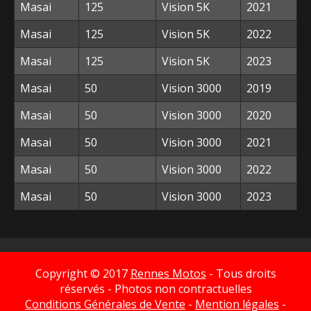
Masai
125
Vision 5K
2021
Masai
125
Vision 5K
2022
Masai
125
Vision 5K
2023
Masai
50
Vision 3000
2019
Masai
50
Vision 3000
2020
Masai
50
Vision 3000
2021
Masai
50
Vision 3000
2022
Masai
50
Vision 3000
2023
Copyright © 2017
Rennes Motos
- Tous droits
réservés - Photos non contractuelles
Conditions Générales de Vente
-
Mention légales
-