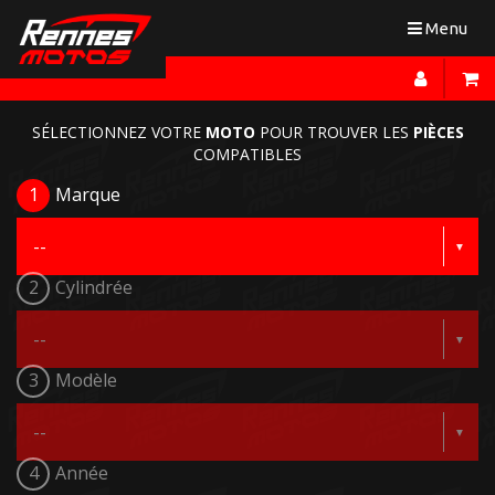
Toggle
Menu
navigation
SÉLECTIONNEZ VOTRE
MOTO
POUR TROUVER LES
PIÈCES
COMPATIBLES
1
Marque
2
Cylindrée
3
Modèle
4
Année