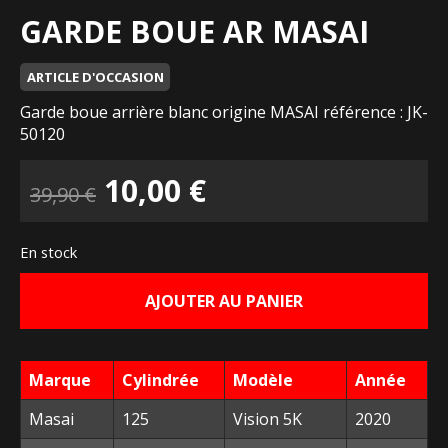
GARDE BOUE AR MASAI
ARTICLE D'OCCASION
Garde boue arrière blanc origine MASAI référence : JK-
50120
Le
Le
10,00
€
39,90
€
prix
prix
En stock
initial
actuel
AJOUTER AU PANIER
était :
est :
39,90 €.
10,00 €.
Marque
Cylindrée
Modèle
Année
Masai
125
Vision 5K
2020