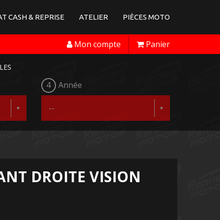
T CASH & REPRISE
ATELIER
PIÈCES MOTO
Mon compte
Panier
LES
4
Année
NT DROITE VISION