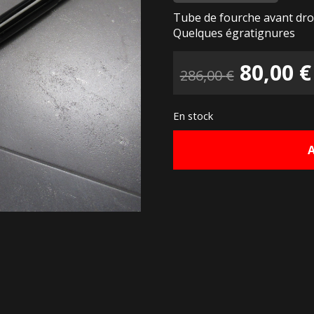
Tube de fourche avant droi
Quelques égratignures
Le
80,00
€
286,00
€
prix
En stock
initial
était :
286,00 