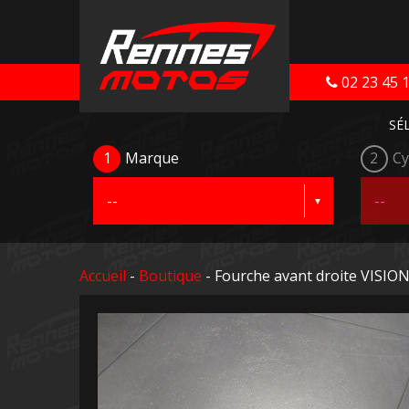
02 23 45 
SÉ
1
Marque
2
Cy
Accueil
-
Boutique
- Fourche avant droite VISION