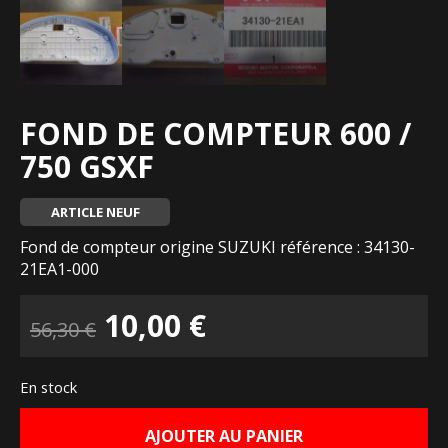
FOND DE COMPTEUR 600 /
750 GSXF
ARTICLE NEUF
Fond de compteur origine SUZUKI référence : 34130-
21EA1-000
Le
Le
10,00
€
56,30
€
prix
prix
En stock
initial
actuel
AJOUTER AU PANIER