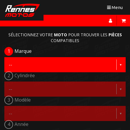
Toggle
Menu
navigation
SÉLECTIONNEZ VOTRE
MOTO
POUR TROUVER LES
PIÈCES
COMPATIBLES
1
Marque
2
Cylindrée
3
Modèle
4
Année