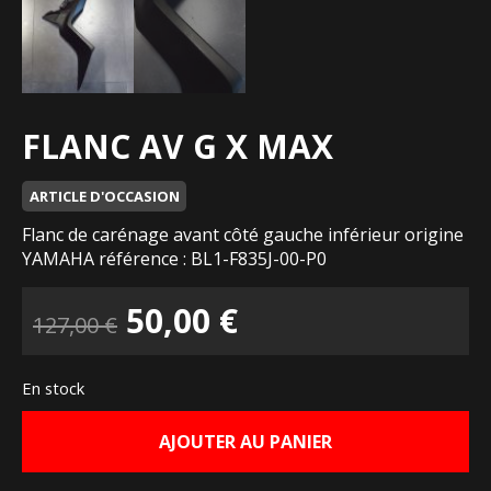
FLANC AV G X MAX
ARTICLE D'OCCASION
Flanc de carénage avant côté gauche inférieur origine
YAMAHA référence : BL1-F835J-00-P0
Le
Le
50,00
€
127,00
€
prix
prix
En stock
initial
actuel
AJOUTER AU PANIER
était :
est :