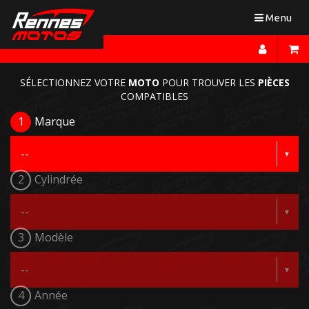
Toggle
Menu
navigation
SÉLECTIONNEZ VOTRE
MOTO
POUR TROUVER LES
PIÈCES
COMPATIBLES
1
Marque
2
Cylindrée
3
Modèle
4
Année