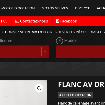
MOTOS D'OCCASION
MOTOS NEUVES
DIRT YCF
ACHA
11 89
Contactez-nous
Facebook
LECTIONNEZ VOTRE
MOTO
POUR TROUVER LES
PIÈCES
COMPATIB
lindrée
3
Modèle
FLANC AV DRO
ARTICLE D'OCCASION
Flanc de carénage avant d