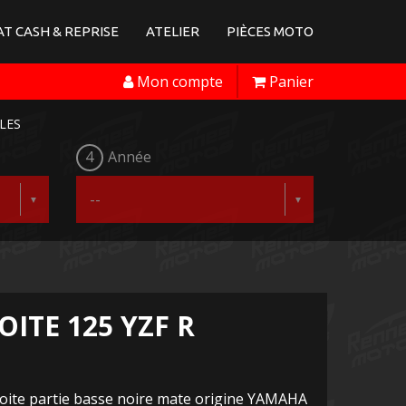
T CASH & REPRISE
ATELIER
PIÈCES MOTO
Mon compte
Panier
LES
4
Année
ITE 125 YZF R
roite partie basse noire mate origine YAMAHA