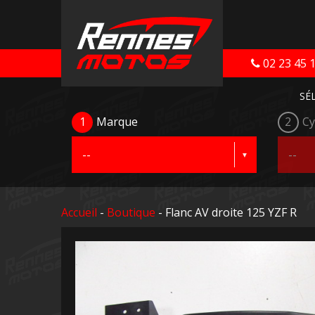
02 23 45 
SÉ
1
Marque
2
Cy
Accueil
-
Boutique
- Flanc AV droite 125 YZF R