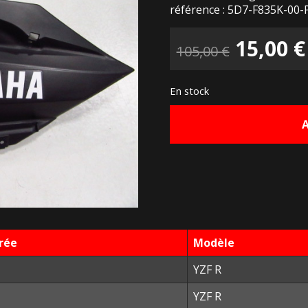
référence : 5D7-F835K-00-
Le
15,00
€
105,00
€
prix
En stock
initial
était :
105,00 
rée
Modèle
YZF R
YZF R