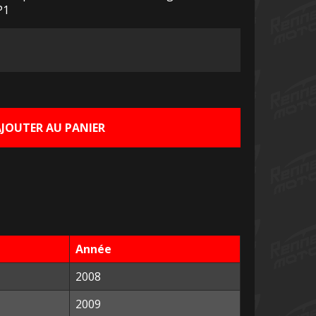
P1
Le
prix
actuel
AJOUTER AU PANIER
est :
€.
15,00 €.
Année
2008
2009