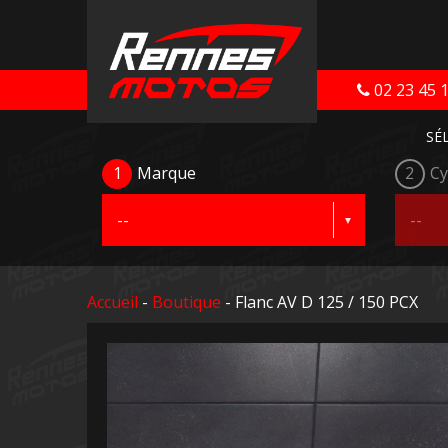
02 23 45 
SÉ
1
Marque
2
Cy
Accueil
-
Boutique
- Flanc AV D 125 / 150 PCX