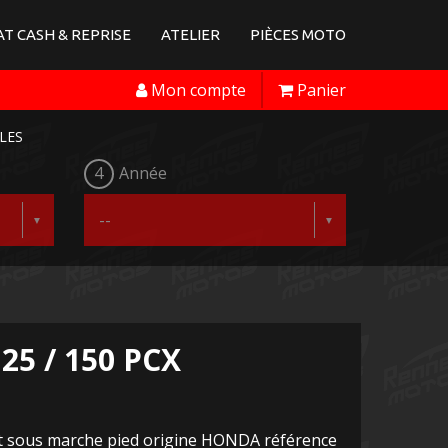
T CASH & REPRISE
ATELIER
PIÈCES MOTO
Mon compte
Panier
LES
4
Année
25 / 150 PCX
oit sous marche pied origine HONDA référence