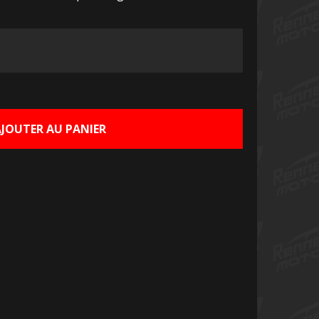
Le
rix
ctuel
AJOUTER AU PANIER
st :
0,00 €.