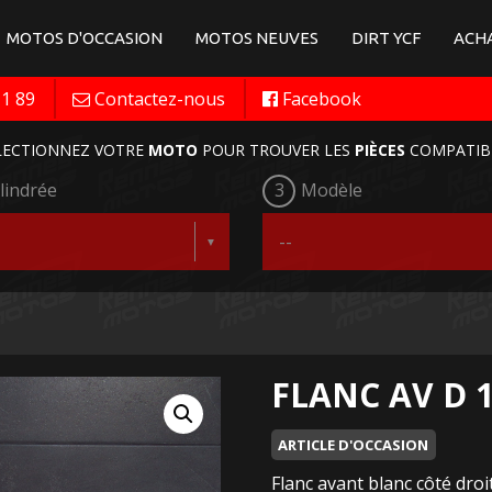
MOTOS D'OCCASION
MOTOS NEUVES
DIRT YCF
ACHA
11 89
Contactez-nous
Facebook
LECTIONNEZ VOTRE
MOTO
POUR TROUVER LES
PIÈCES
COMPATIB
lindrée
3
Modèle
FLANC AV D 1
ARTICLE D'OCCASION
Flanc avant blanc côté dr