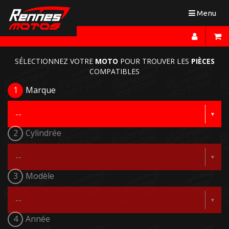
Toggle
Menu
navigation
SÉLECTIONNEZ VOTRE
MOTO
POUR TROUVER LES
PIÈCES
COMPATIBLES
1
Marque
2
Cylindrée
3
Modèle
4
Année