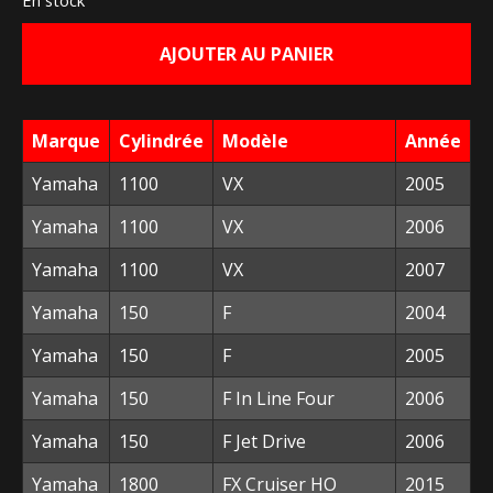
initial
actuel
AJOUTER AU PANIER
était :
est :
11,65 €.
5,00 €.
Marque
Cylindrée
Modèle
Année
Yamaha
1100
VX
2005
Yamaha
1100
VX
2006
Yamaha
1100
VX
2007
Yamaha
150
F
2004
Yamaha
150
F
2005
Yamaha
150
F In Line Four
2006
Yamaha
150
F Jet Drive
2006
Yamaha
1800
FX Cruiser HO
2015