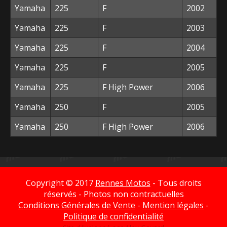
Yamaha
225
F
2002
Yamaha
225
F
2003
Yamaha
225
F
2004
Yamaha
225
F
2005
Yamaha
225
F High Power
2006
Yamaha
250
F
2005
Yamaha
250
F High Power
2006
Copyright © 2017
Rennes Motos
- Tous droits
réservés - Photos non contractuelles
Conditions Générales de Vente
-
Mention légales
-
Politique de confidentialité