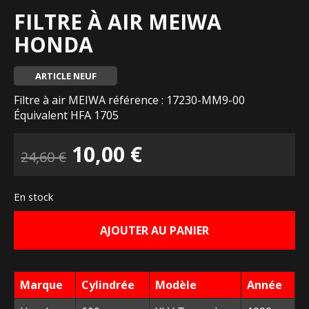
FILTRE À AIR MEIWA
HONDA
ARTICLE NEUF
Filtre à air MEIWA référence : 17230-MM9-00
Équivalent HFA 1705
Le
Le
10,00
€
24,60
€
prix
prix
En stock
initial
actuel
AJOUTER AU PANIER
était :
est :
24,60 €.
10,00 €.
Marque
Cylindrée
Modèle
Année