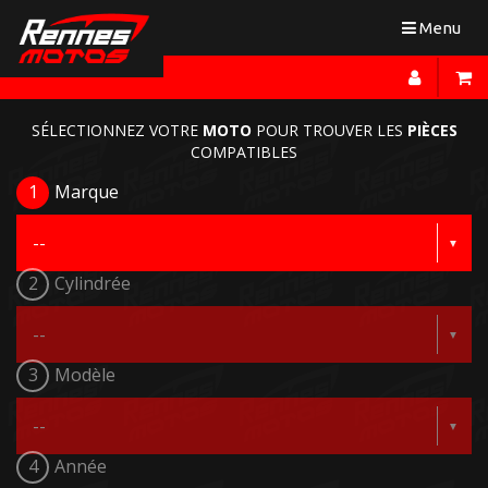
Toggle
Menu
navigation
SÉLECTIONNEZ VOTRE
MOTO
POUR TROUVER LES
PIÈCES
COMPATIBLES
1
Marque
2
Cylindrée
3
Modèle
4
Année