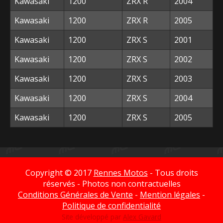
Kawasaki
1200
ZRX R
2004
Kawasaki
1200
ZRX R
2005
Kawasaki
1200
ZRX S
2001
Kawasaki
1200
ZRX S
2002
Kawasaki
1200
ZRX S
2003
Kawasaki
1200
ZRX S
2004
Kawasaki
1200
ZRX S
2005
Copyright © 2017
Rennes Motos
- Tous droits
réservés - Photos non contractuelles
Conditions Générales de Vente
-
Mention légales
-
Politique de confidentialité
Site développé par
Alex Gavard